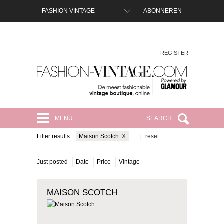
FASHION VINTAGE
ABONNEREN
REGISTER
FASHION-VINTAGE.COM
MENU
SEARCH
Filter results:
Maison Scotch
X
|
reset
Just posted
Date
Price
Vintage
MAISON SCOTCH