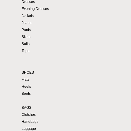
Dresses
Evening Dresses
Jackets
Jeans
Pants
Skirts
Suits
Tops
SHOES
Flats
Heels
Boots
BAGS
Clutches
Handbags
Luggage