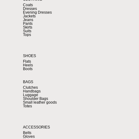
Coats
Dresses
Evening Dresses
Jackets
Jeans
Pants
Skirts
Suits
Tops
SHOES
Flats
Heels
Boots
BAGS
Clutches
Handbags
Luggage
Shoulder Bags
Small leather goods
Totes
ACCESSORIES
Belts
Gloves