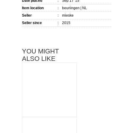
Date placed
:
Sep 17 '15
Item location
:
beuningen
| NL
Seller
:
mieske
Seller since
:
2015
YOU MIGHT
ALSO LIKE