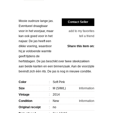
Mooie oudroze lange jas.
Contact Seller
Eventueel draagbaar
add to my favorites
voor in het voorjaar, maar
tell a friend
kan ook goed voor in het
najaar. De jas heeft een
Share this item on:
dikke voering, waardoor
hij je voldoende warmte
geeft tijdens de
herfstdagen. De jas beschikt over twee steekzakken
aan beide kanten en een binnenzaak. Aan de voorzijde
bevindt zich één rits. De jas is nog in nieuwe conditie.
Color
:
Soft Pink
Size
:
M (S/M/L)
Information
Vintage
:
2014
Condition
:
New
Information
Original receipt
:
no