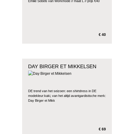
Emilie Sobels van Workmode // maat L // prijs €40
€ 40
DAY BIRGER ET MIKKELSEN
DE trend van het seizoen: een shirtdress in DE
modekleur:kaki, van het altijd avantgardistische merk:
Day Birger et Mikk
€ 69