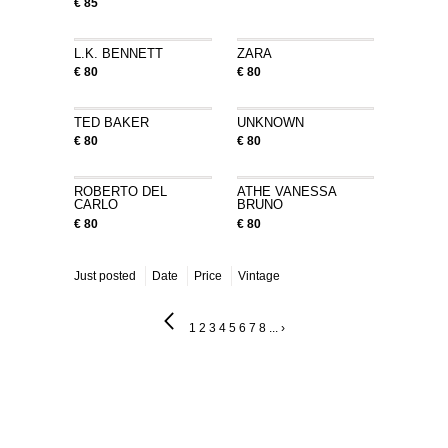
€ 85
L.K. BENNETT
ZARA
€ 80
€ 80
TED BAKER
UNKNOWN
€ 80
€ 80
ROBERTO DEL
ATHE VANESSA
CARLO
BRUNO
€ 80
€ 80
Just posted
Date
Price
Vintage
1
2
3
4
5
6
7
8
...
›