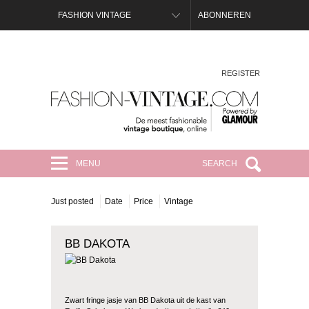
FASHION VINTAGE
ABONNEREN
REGISTER
FASHION-VINTAGE.COM
MENU
SEARCH
Just posted
Date
Price
Vintage
BB DAKOTA
Zwart fringe jasje van BB Dakota uit de kast van