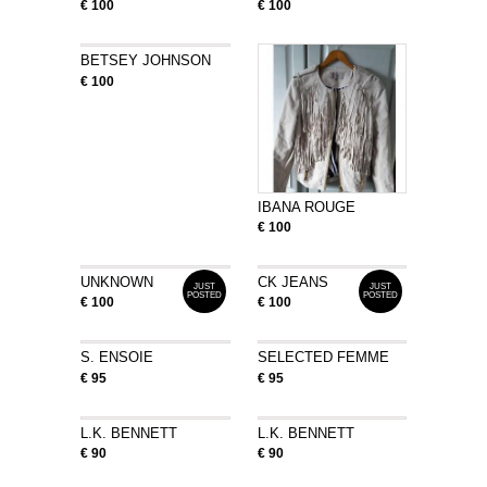
€ 100
€ 100
BETSEY JOHNSON
€ 100
IBANA ROUGE
€ 100
UNKNOWN
CK JEANS
JUST
JUST
POSTED
POSTED
€ 100
€ 100
S. ENSOIE
SELECTED FEMME
€ 95
€ 95
L.K. BENNETT
L.K. BENNETT
€ 90
€ 90