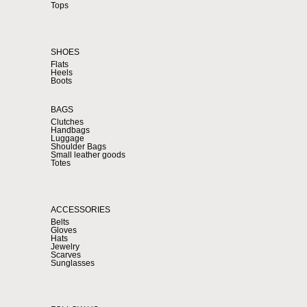
Tops
SHOES
Flats
Heels
Boots
BAGS
Clutches
Handbags
Luggage
Shoulder Bags
Small leather goods
Totes
ACCESSORIES
Belts
Gloves
Hats
Jewelry
Scarves
Sunglasses